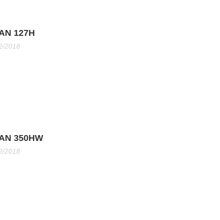
SAN 127H
2/2018
SAN 350HW
2/2018