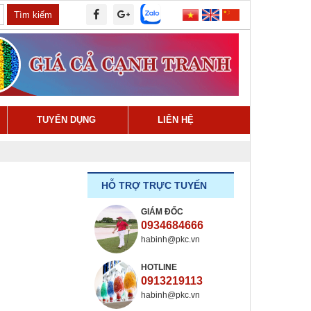
Tìm kiếm
TUYỂN DỤNG
LIÊN HỆ
HỖ TRỢ TRỰC TUYẾN
GIÁM ĐỐC
0934684666
habinh@pkc.vn
HOTLINE
0913219113
habinh@pkc.vn