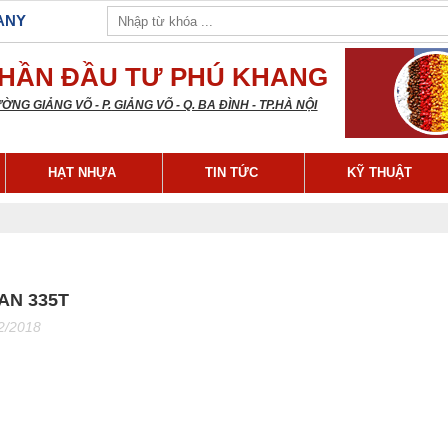
ANY
PHẦN ĐẦU TƯ PHÚ KHANG
ĐƯỜNG
GIẢNG VÕ - P.
GIẢNG VÕ - Q.
BA ĐÌNH - TP.HÀ NỘI
HẠT NHỰA
TIN TỨC
KỸ THUẬT
SAN 335T
2/2018