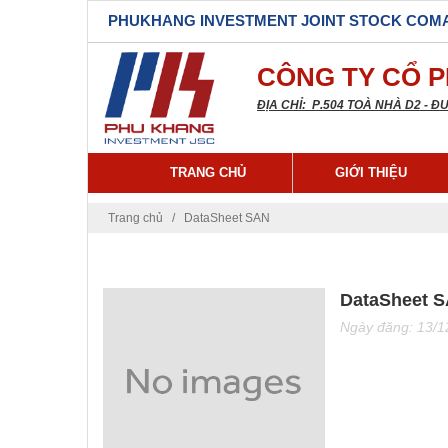
PHUKHANG INVESTMENT JOINT STOCK COM
CÔNG TY CỔ 
ĐỊA CHỈ:
P
.
504 TO
À NHÀ D2 - 
TRANG CHỦ
GIỚI THIỆU
Trang chủ
/
DataSheet SAN
DataSheet 
Ngày đăng: 13/1