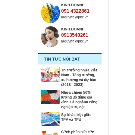
KINH DOANH
091 4322861
laquynh@pkc.vn
KINH DOANH
0913540261
laquynh@pkc.vn
TIN TỨC NỔI BẬT
Thị trường nhựa Việt
Nam - Tăng trưởng,
xu hướng và dự báo
(2018 - 2023)
Nhựa chiếm 50%
lượng đồ dùng gia
đình, Là nghành công
nghiệp trụ cột
Sự khác biệt giữa
TPV và TPU
C?ch ph?n bi?t c?c