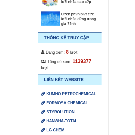
lo?i nh?a cao c?p
C?ch ph?n bi?t c?c
lo?i nh?a d?ng trong
gia ??nh
THỐNG KÊ TRUY CẬP
8
Đang xem:
lượt
1139377
Tổng số xem:
lượt
LIÊN KẾT WEBSITE
KUMHO PETROCHEMICAL
FORMOSA CHEMICAL
STYROLUTION
HANWHA-TOTAL
LG CHEM