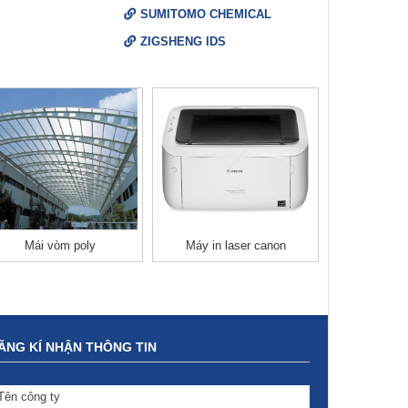
SUMITOMO CHEMICAL
ZIGSHENG IDS
Mái vòm poly
Máy in laser canon
Đồ d
ĂNG KÍ NHẬN THÔNG TIN